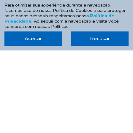
Para otimizar sua experiência durante a navegação,
OFERTAS
fazemos uso de nossa Política de Cookies e para proteger
seus dados pessoais respeitamos nossa
Política de
VENDAS DIRETAS
Privacidade
. Ao seguir com a navegação e visita você
concorda com nossas Políticas.
Autoescolas
CNPJ e Microempreendedores
Aceitar
Recusar
Governo
Locadoras
Produtor Rural
Taxistas
PEUGEOT INCLUSÃO
SOLUÇÕES FINANCEIRAS
Consórcio
Financiamento
Seguros