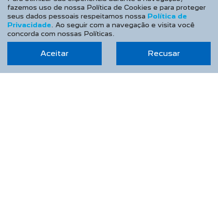
fazemos uso de nossa Política de Cookies e para proteger
seus dados pessoais respeitamos nossa
Política de
Privacidade
. Ao seguir com a navegação e visita você
concorda com nossas Políticas.
SAPHIR VEICULOS LTDA
Aceitar
Recusar
CNPJ: 13.788.078/0001-64
OPORTUNIDADE IMPERDÍVEL
NOVOS
Novo Peugeot 208
Novo Peugeot 2008
Novo Peugeot Expert
Peugeot Boxer
Peugeot Partner Rapid
SEMINOVOS