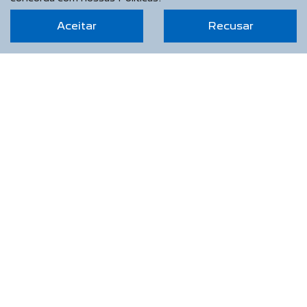
Aceitar
Recusar
SAPHIR VEICULOS LTDA
CNPJ: 13.788.078/0001-64
OPORTUNIDADE IMPERDÍVEL
NOVOS
Novo Peugeot 208
Novo Peugeot 2008
Novo Peugeot Expert
Peugeot Boxer
Peugeot Partner Rapid
SEMINOVOS