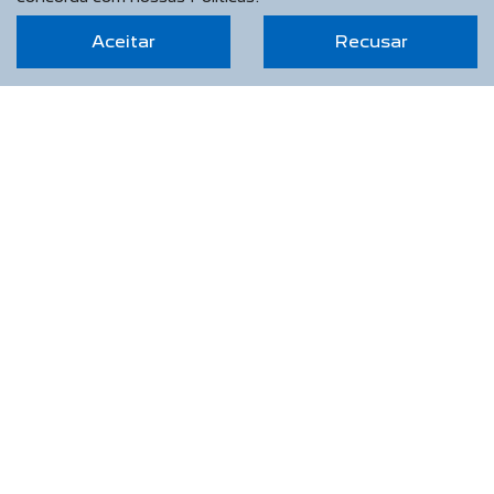
Aceitar
Recusar
SAPHIR VEICULOS LTDA
CNPJ: 13.788.078/0001-64
OPORTUNIDADE IMPERDÍVEL
NOVOS
Novo Peugeot 208
Novo Peugeot 2008
Novo Peugeot Expert
Peugeot Boxer
Peugeot Partner Rapid
SEMINOVOS