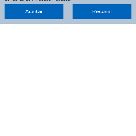
Aceitar
Recusar
SAPHIR VEICULOS LTDA
CNPJ: 13.788.078/0001-64
OPORTUNIDADE IMPERDÍVEL
NOVOS
Novo Peugeot 208
Novo Peugeot 2008
Novo Peugeot Expert
Peugeot Boxer
Peugeot Partner Rapid
SEMINOVOS